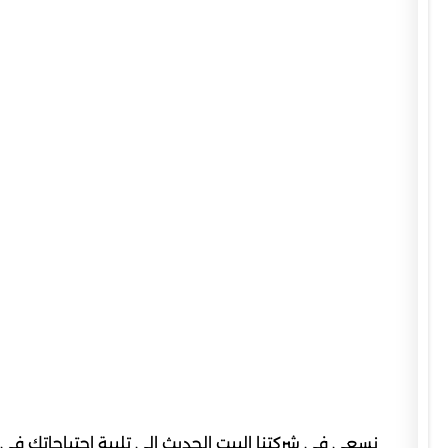
نسعى في شركتنا البيت الحديث إلى تلبية احتياجاتك في م