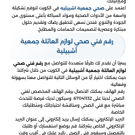
وميزانياتك.
اعتمد على
في الكويت لتوفير تشكيلة
صحي جمعية اشبيلي
ه
واسعة من الأدوات الصحية ومواد السباكة بأعلى مستوى من
الجودة والتنوع. فنحن نسعى لتحقيق رضاك وتقديم حلول
مبتكرة وعصرية لتصميمات الحمامات والمطابخ.
رقم فني صحي لوازم العائلة جمعية
أشبيلية
يسرنا أن نقدم لك طرقًا متعددة للتواصل مع
رقم فني صحي
في الكويت من خلال شركتنا.
لوازم العائلة جمعية أشبيلية
حيث يمكنك اختيار أيًا من الوسائل التالية للتواصل معنا بسهولة
وفعالية:
رقم الهاتف: يمكنك الاتصال برقم الهاتف المخصص لفني
الصحي لدينا على 67041132. وسيكون لديك فرصة للتحدث
مباشرة مع فني الصحي ومناقشة احتياجاتك ومتطلباتك
الخاصة.
البريد الإلكتروني: يمكنك إرسال بريد إلكتروني إلى عنوان البريد
الإلكتروني الخاص بشركتنا. قم بوضع استفسارك أو طلبك
بالتفصيل وسيقوم فني الصحي بالرد عليك في أقرب وقت