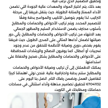
وتحقيق التصميم الذي ترغب فيه.
بعد ذلك، يتم اختيار المواد والمعدات عالية الجودة التي تضمن
الأداء الممتاز والمتانة الطويلة. حيث ينتقل فريقنا إلى مرحلة
التركيب، لذا يقوم بتوصيل الأنابيب والمواسير بدقة وفقًا
للتصميم المحدد. ويتم تركيب الأحواض والحمامات والمطابخ
بأسلوب محترف يضمن الاستخدام السليم والمظهر الجمالي.
بعد الانتهاء من تركيب الأحواض والحمامات والمطابخ، يأتي دور
صيانتها لضمان أداءها المثالي على المدى الطويل. حيث فريقنا
يقوم بفحص دوري وصيانة الأنظمة للتحقق من عدم وجود
تسريبات أو أعطال. كما يوفرون النصائح والإرشادات للمحافظة
على الأحواض والحمامات والمطابخ بشكل صحيح والحفاظ على
استدامتها.
يمكنك الاطمئنان إلى أن تركيب وصيانة الأحواض والحمامات
والمطابخ ستتم بدقة واحترافية عالية. فنحن نولي اهتمامًا كبيرًا
لتفاصيل العمل ونضمن رضاك التام. اتصل بنا اليوم على
67041132 لتحقيق تصاميم مذهلة وأداء استثنائي في مساحات
حماماتك ومطابخك في الكويت.