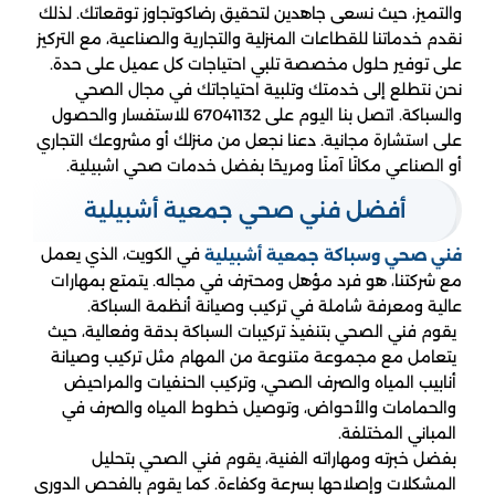
والتميز، حيث نسعى جاهدين لتحقيق رضاكوتجاوز توقعاتك. لذلك
نقدم خدماتنا للقطاعات المنزلية والتجارية والصناعية، مع التركيز
على توفير حلول مخصصة تلبي احتياجات كل عميل على حدة.
نحن نتطلع إلى خدمتك وتلبية احتياجاتك في مجال الصحي
والسباكة. اتصل بنا اليوم على 67041132 للاستفسار والحصول
على استشارة مجانية. دعنا نجعل من منزلك أو مشروعك التجاري
أو الصناعي مكانًا آمنًا ومريحًا بفضل خدمات صحي اشبيلية.
أفضل فني صحي جمعية أشبيلية
في الكويت، الذي يعمل
فني صحي وسباكة جمعية أشبيلية
مع شركتنا، هو فرد مؤهل ومحترف في مجاله. يتمتع بمهارات
عالية ومعرفة شاملة في تركيب وصيانة أنظمة السباكة.
يقوم فني الصحي بتنفيذ تركيبات السباكة بدقة وفعالية، حيث
يتعامل مع مجموعة متنوعة من المهام مثل تركيب وصيانة
أنابيب المياه والصرف الصحي، وتركيب الحنفيات والمراحيض
والحمامات والأحواض، وتوصيل خطوط المياه والصرف في
المباني المختلفة.
بفضل خبرته ومهاراته الفنية، يقوم فني الصحي بتحليل
المشكلات وإصلاحها بسرعة وكفاءة. كما يقوم بالفحص الدوري