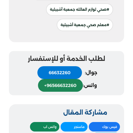
#صحي لوازم العائله جمعية أشبيلية
#معلم صحي جمعية أشبيلية
لطلب الخدمة أو للإستفسار
جوال:
66632260
واتس:
+96566632260
مشاركة المقال
فيس بوك
ماسنجر
واتس اب