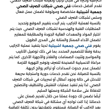
احترافية وخبرة في مجال تركيب وصيانة شبكات الصرف الصحي.
نقدم أفضل خدمات
فني صحي شبكات الصرف الصحي
متخصصة وموثوقة لضمان عمل فعال
جمعية أشبيلية
وسلس لشبكات الصرف الصحي.
بالنسبة لعملية التركيب، يتم البدء بتقييم الموقع وتحديد
المتطلبات الفنية والهندسية لشبكات الصرف الصحي. حيث يتم
اختيار المواد والمعدات العالية الجودة والمطابقة للمعايير
لضمان الأداء الممتاز والمتانة على المدى الطويل.
يقوم
لدينا بتنفيذ عملية التركيب
فني صحي جمعية اشبيلية
بدقة وفقًا للتصميم المحدد، بما في ذلك توصيل الأنابيب
والمواسير وتثبيت الصمامات والفلاتر والأجهزة الأخرى. كما يتم
مراعاة الانسيابية الصحيحة للصرف وتوفير التهوية اللازمة
لضمان عدم حدوث انسدادات أو تراكم روائح كريهة.
بالنسبة للصيانة، نحن نقدم خدمات دورية واستجابة سريعة
للتدخل في حالة وجود أعطال أو تسريبات في شبكات الصرف
الصحي. لذا يتم تنفيذ عمليات التفتيش والتنظيف والتصليح
للحفاظ على سلامة الشبكة وعملها السليم.
أيضًا نضمن لك جودة عملنا من خلال تقديم ضمان على
خدماتنا. إذا كنت تواجه أي مشكلة في شبكة الصرف الصحي
بعد التركيب أو الصيانة، فسنقوم بإصلاحها بدون تكلفة إضافية