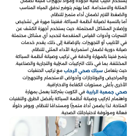
يستخدم أنابيب عالية الجودة ومواد تجهيزات متينة لضمان
المتانة والاستدامة. كما يهتم بتوفير تدفق المياه المناسب
والضغط اللازم لضمان أداء متميز للنظام.
أما بالنسبة لصيانة أنظمة السباكة، ففنينا مهرة في تشخيص
وإصلاح المشاكل المحتملة. حيث يستخدم أجهزة الكشف عن
التسربات وأدوات القياس المتقدمة لتحديد أي مشاكل محتملة
في الأنابيب أو التجهيزات. بالإضافة إلى ذلك، يقدم خدمات
صيانة دورية لضمان استمرارية الأداء المثلى للنظام.
يتميز فنينا بالمهارة والدقة في تركيب وصيانة أنظمة السباكة
المختلفة، بما في ذلك التركيبات المنزلية والتجارية والصناعية.
حيث يتعامل
مع تركيب الحنفيات
سباك صحي الرحاب
والمراحيض والبوتاجازات وأحواض الاستحمام والتجهيزات
الأخرى بأعلى مستويات الكفاءة والاحترافية.
في الكويت بشركتنا يعمل بمهارة
صحي جمعية الرابية
واهتمام لتركيب وصيانة أنظمة السباكة بأفضل الطرق والتقنيات
المتاحة. لذا يضمن أداءً متميزًا ومستدامًا للنظام، ويوفر حلولًا
فعالة وموثوقة لاحتياجاتك الصحية.