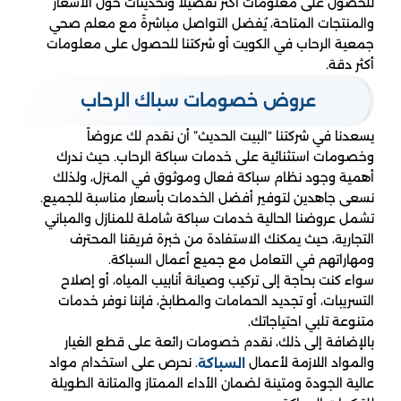
للحصول على معلومات أكثر تفصيلاً وتحديثات حول الأسعار
والمنتجات المتاحة، يُفضل التواصل مباشرةً مع معلم صحي
جمعية الرحاب في الكويت أو شركتنا للحصول على معلومات
أكثر دقة.
عروض خصومات سباك الرحاب
يسعدنا في شركتنا “البيت الحديث” أن نقدم لك عروضاً
وخصومات استثنائية على خدمات سباكة الرحاب. حيث ندرك
أهمية وجود نظام سباكة فعال وموثوق في المنزل، ولذلك
نسعى جاهدين لتوفير أفضل الخدمات بأسعار مناسبة للجميع.
تشمل عروضنا الحالية خدمات سباكة شاملة للمنازل والمباني
التجارية، حيث يمكنك الاستفادة من خبرة فريقنا المحترف
ومهاراتهم في التعامل مع جميع أعمال السباكة.
سواء كنت بحاجة إلى تركيب وصيانة أنابيب المياه، أو إصلاح
التسريبات، أو تجديد الحمامات والمطابخ، فإننا نوفر خدمات
متنوعة تلبي احتياجاتك.
بالإضافة إلى ذلك، نقدم خصومات رائعة على قطع الغيار
والمواد اللازمة لأعمال
. نحرص على استخدام مواد
السباكة
عالية الجودة ومتينة لضمان الأداء الممتاز والمتانة الطويلة