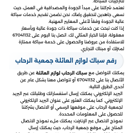
للتركيبات السباكة.
تعتمد شركتنا على مبدأ الجودة والمصداقية في العمل، حيث
نسعى جاهدين لتحقيق رضاك. نحن نضمن تقديم خدمات سباكة
عالية الجودة وفقاً لأعلى المعايير المهنية.
إذا كنت تبحث عن خدمات سباكة ذات جودة عالية وبأسعار
معقولة، فإننا الخيار المثالي لك. اتصل بنا اليوم على 67041132
للاستفادة من عروضنا والحصول على خدمة سباكة ممتازة
لمنزلك أو مبناك التجاري.
رقم سباك لوازم العائلة جمعية الرحاب
يمكنك التواصل مع
عن طريق
سباك الرحاب لوازم العائلة
الأتصال بنا على 67041132 أو تتواصل معنا بشكل عام عن
أحدى الطرق التالية:
البريد الإلكتروني: يمكنك إرسال استفساراتك وطلباتك عبر البريد
الإلكتروني. كما يمكنك العثور على عنوان البريد الإلكتروني
لجمعية الرحاب على موقعها الرسمي أو الاتصال بشركتنا
للحصول على المعلومات المحددة.
نموذج الاتصال عبر الإنترنت: يمكنك ملء نموذج الاتصال
المتاح على موقع جمعية الرحاب، حيث يمكنك إرسال