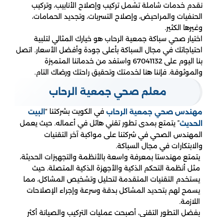
نقدم خدمات شاملة تشمل تركيب وإصلاح الأنابيب، وتركيب
الحنفيات والمراحيض، وإصلاح التسربات، وتجديد الحمامات،
وغيرها الكثير.
اختيار صحي سباكة جمعية الرحاب هو خيارك المثالي لتلبية
احتياجاتك في مجال السباكة بأعلى جودة وأفضل الأسعار. اتصل
بنا اليوم على 67041132 واستفد من خدماتنا المتميزة
والموثوقة. فإننا هنا لخدمتك وتحقيق راحتك ورضاك التام.
معلم صحي جمعية الرحاب
في الكويت بشركتنا “
البيت
مهندس صحي جمعية الرحاب
” يتمتع بمدى تطور تقني هائل في أعماله. حيث يعمل
الحديث
المهندس الصحي في شركتنا على مواكبة آخر التقنيات
والابتكارات في مجال السباكة.
يتمتع مهندستا بمعرفة واسعة بالأنظمة والتجهيزات الحديثة،
مثل أنظمة التحكم الذكية والأجهزة الذكية المتصلة. حيث
يستخدم التقنيات المتقدمة لتحليل وتشخيص المشاكل، مما
يسمح لهم بتحديد المشاكل بدقة وسرعة وإجراء الإصلاحات
اللازمة.
بفضل التطور التقني، أصبحت عمليات التركيب والصيانة أكثر