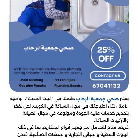
يعتبر
خاصتنا في “البيت الحديث
، الوجهة
“
صحي جمعية الرحاب
الأمثل لكل احتياجاتك في مجال السباكة في الكويت. نحن نفخر
بتقديم خدمات عالية الجودة وموثوقة في مجال الصيانة
والتركيبات السباكة.
فريقنا متاح للتعامل مع جميع أنواع المشاريع، بما في ذلك
البيوت السكنية والمباني التجارية والمنشآت الصناعية. فنحن