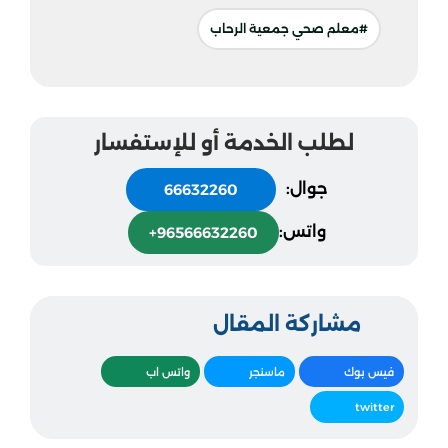
#معلم صحي جمعية الرحاب
لطلب الخدمة أو للإستفسار
جوال:
66632260
واتس:
+96566632260
مشاركة المقال
فيس بوك
ماسنجر
واتس اب
twitter