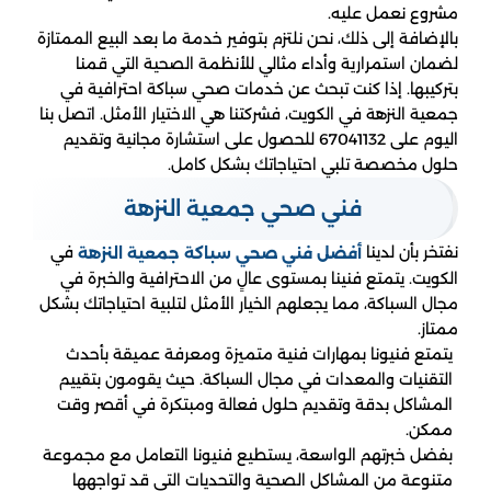
مشروع نعمل عليه.
بالإضافة إلى ذلك، نحن نلتزم بتوفير خدمة ما بعد البيع الممتازة
لضمان استمرارية وأداء مثالي للأنظمة الصحية التي قمنا
بتركيبها. إذا كنت تبحث عن خدمات صحي سباكة احترافية في
جمعية النزهة في الكويت، فشركتنا هي الاختيار الأمثل. اتصل بنا
اليوم على 67041132 للحصول على استشارة مجانية وتقديم
حلول مخصصة تلبي احتياجاتك بشكل كامل.
فني صحي جمعية النزهة
نفتخر بأن لدينا
في
أفضل فني صحي سباكة جمعية النزهة
الكويت. يتمتع فنينا بمستوى عالٍ من الاحترافية والخبرة في
مجال السباكة، مما يجعلهم الخيار الأمثل لتلبية احتياجاتك بشكل
ممتاز.
يتمتع فنيونا بمهارات فنية متميزة ومعرفة عميقة بأحدث
التقنيات والمعدات في مجال السباكة. حيث يقومون بتقييم
المشاكل بدقة وتقديم حلول فعالة ومبتكرة في أقصر وقت
ممكن.
بفضل خبرتهم الواسعة، يستطيع فنيونا التعامل مع مجموعة
متنوعة من المشاكل الصحية والتحديات التي قد تواجهها