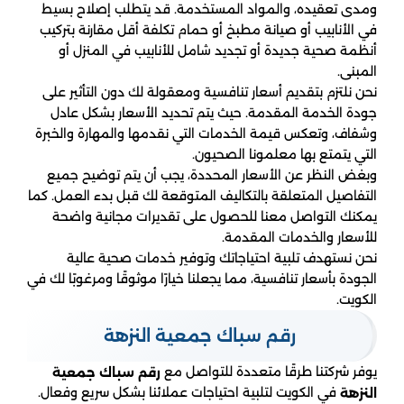
ومدى تعقيده، والمواد المستخدمة. قد يتطلب إصلاح بسيط
في الأنابيب أو صيانة مطبخ أو حمام تكلفة أقل مقارنة بتركيب
أنظمة صحية جديدة أو تجديد شامل للأنابيب في المنزل أو
المبنى.
نحن نلتزم بتقديم أسعار تنافسية ومعقولة لك دون التأثير على
جودة الخدمة المقدمة. حيث يتم تحديد الأسعار بشكل عادل
وشفاف، وتعكس قيمة الخدمات التي نقدمها والمهارة والخبرة
التي يتمتع بها معلمونا الصحيون.
وبغض النظر عن الأسعار المحددة، يجب أن يتم توضيح جميع
التفاصيل المتعلقة بالتكاليف المتوقعة لك قبل بدء العمل. كما
يمكنك التواصل معنا للحصول على تقديرات مجانية واضحة
للأسعار والخدمات المقدمة.
نحن نستهدف تلبية احتياجاتك وتوفير خدمات صحية عالية
الجودة بأسعار تنافسية، مما يجعلنا خيارًا موثوقًا ومرغوبًا لك في
الكويت.
رقم سباك جمعية النزهة
يوفر شركتنا طرقًا متعددة للتواصل مع
رقم سباك جمعية
في الكويت لتلبية احتياجات عملائنا بشكل سريع وفعال.
النزهة