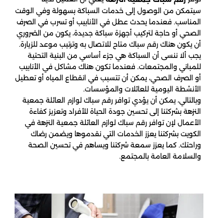
سيتمكن من الوصول إلى خدمات السباكة بسهولة وفي الوقت
المناسب. فعندما يحدث عطل في الأنابيب أو تسرب في الصرف
الصحي أو حاجة لتركيب أجهزة سباكة جديدة، يكون من الضروري
أن يكون هناك رقم سباك متاح للاتصال به وترتيب موعد للزيارة.
يجب ألا ننسى أن السباكة هي جزء أساسي من البنية التحتية
للمباني والمجتمعات. فعندما تكون هناك مشاكل في الأنابيب
أو الصرف الصحي، يمكن أن تتسبب في انقطاع المياه أو تعطيل
الأنشطة اليومية للعائلات والمؤسسات.
وبالتالي، يمكن أن يؤدي توافر رقم سباك لوازم العائلة جمعية
النزهة بشركتنا إلى تحسين جودة الحياة للأفراد وتعزيز كفاءة
الأعمال لإن توافر رقم سباك لوازم العائلة جمعية النزهة في
الكويت بشركتنا يعزز الخدمات التي نقدموها ويضمن رضاك
وراحتك. كما يعزز سمعة شركتنا ويساهم في تحسين الصحة
والسلامة العامة بالمجتمع.