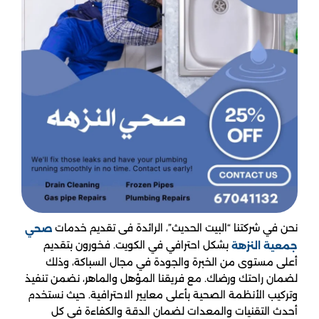
نحن في شركتنا “البيت الحديث”، الرائدة فى تقديم خدمات
صحي
بشكل احترافي في الكويت. فخورون بتقديم
جمعية النزهة
أعلى مستوى من الخبرة والجودة في مجال السباكة، وذلك
لضمان راحتك ورضاك. مع فريقنا المؤهل والماهر، نضمن تنفيذ
وتركيب الأنظمة الصحية بأعلى معايير الاحترافية. حيث نستخدم
أحدث التقنيات والمعدات لضمان الدقة والكفاءة في كل