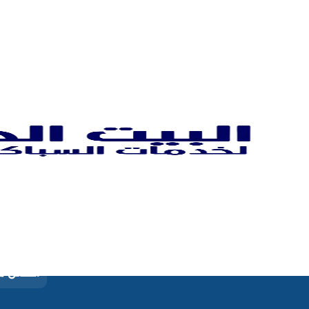
خدماتنا
ادوات ص
نحن شركة البيت الحديث نقدم لك خدمات السباكة
تسليك م
المتكاملة في جميع أنحاء الكويت، كما أننا
متخصصون في تنظيف جورة السرداب، وتركيب
تركيب سخ
مضخات وسخانات، وتسليك المجاري بأحدث الكاميرات،
أيضًا نوفر خدمة طوارئ احترافية 24 ساعة كل أيام
تمديد غا
الأسبوع.
افضل مض