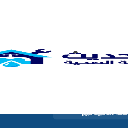
اهم التصنيفات
حية الكويت
تواصل معنا
جاري الكويت
خدماتنا
ان براون ايطالي بالكويت
سياسة الخصوصية
ز مركزي بالكويت
من نحن
تركيب مضخات مياه بالكويت 66632260
خة ماء للبيت للبيع