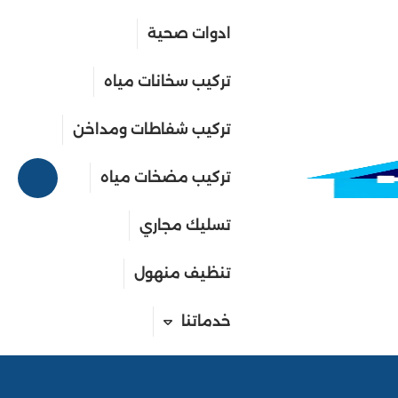
ادوات صحية
معلومات التواصل
تركيب سخانات مياه
تركيب شفاطات ومداخن
66632260
تركيب مضخات مياه
+96566632260
تسليك مجاري
تنظيف منهول
خدماتنا