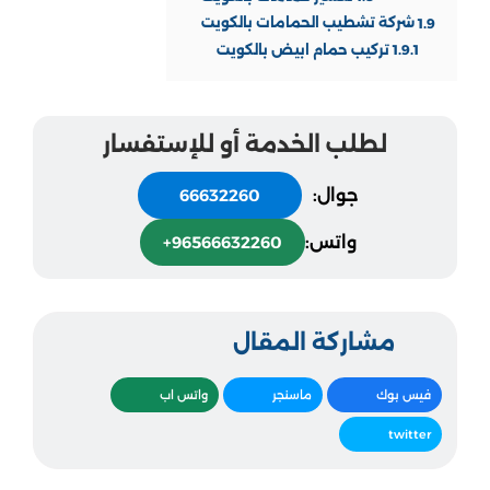
1.9
شركة تشطيب الحمامات بالكويت
1.9.1
تركيب حمام ابيض بالكويت
لطلب الخدمة أو للإستفسار
جوال:
66632260
واتس:
+96566632260
مشاركة المقال
فيس بوك
ماسنجر
واتس اب
twitter