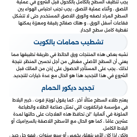
يجب تنظيف السطح بالكامل بالكحول قبل الشروع في عملية
اللصق ، وأثناء عملية اللصق ، يجب تجنب احتباس الهواء بين
السطح المراد لصقه والورق اللاصق المستخدم حتى لا تتشكل
فقاعات أسفل الورق ، و هناك صفائح رقيقة ومعززة يمكنها
تغطية كامل سطح الجدار.
تشطيب حمامات بالكويت
تشبه بعض هذه المنتجات ورق الحائط في طريقة تطبيقها مما
يعني أن السطح الأصلي مغطى من أجل تحسين المنظر. نتيجة
لذلك ، يجب على المستأجر الحصول على إذن من المالك قبل
الشروع في هذا التجديد هذا هو الحال مع عدة خيارات للتجديد.
تجديد ديكور الحمام
يعتبر طلاء السطح مثالًا آخر ، كما يقول لورنتز فوت ، خبير البلاط
في مؤسسة فرانكفورت التي تمثل صناعة الطلاء والطباعة
الملونة في ألمانيا: “لن تحافظ هذه العلاجات على حالتها لمدة
عشرين عامًا ، كما هو الحال مع الأسطح اللاصقة بالسيراميك أو
البلاط الكامل.
ولكن إذا كان الأمر يتعلق بخمس أو سبع سنوات ، فهو حل جيد ،