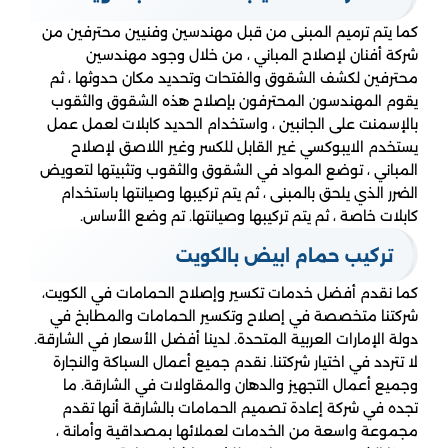
كما يتم ترميم المبنى من قبل مهندسين وفنيين محترفين من
شركة أفنان لإصلاح المباني ، من خلال وجود مهندسين
محترفين لكشف الشقوق والفتحات وتحديد مكان حدوثها ، ثم
يقوم المهندسون المحترفون بإصلاح هذه الشقوق والثقوب
بالإسمنت على الجانبين ، واستخدام الحديد كابلات لعمل عمل
يستخدم الايبوكسي غير القابل للكسر وغير اللاصق لإصلاح
المباني ، توضع المواد في الشقوق والثقوب وتثبيتها لتعويض
الضرر الذي يلحق بالمبنى ، ثم يتم تركيبها وصيانتها باستخدام
كابلات خاصة ، ثم يتم تركيبها وصيانتها. تم وضع الأساس.
تركيب حمام ابيض بالكويت
كما نقدم أفضل خدمات تكسير وإصلاح الحمامات في الكويت،
شركتنا متخصصة في إصلاح وتكسير الحمامات والمطابخ في
دولة الإمارات العربية المتحدة. لدينا أفضل الأسعار في الشارقة.
لا تتردد في اختيار شركتنا. نقدم جميع أعمال السباكة والنجارة
وجميع أعمال التجهيز والدهان والمقاولات في الشارقة. ما
تجده في شركة إعادة تصميم الحمامات بالشارقة أنها تقدم
مجموعة واسعة من الخدمات لعملائها بمصداقية وأمانة ،