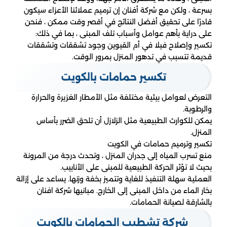
بسرعة ، ولكن مع شركة أفنان إن ترميم عملائنا الأعزاء سيكون
قادرًا على تحقيق أفضل النتائج في أقصر وقت ممكن ، فنحن
على دراية بأهم عوامل وأسباب تلف المبنى ، بما في ذلك:
تكسير وإصلاح فيلا في أم القيوين وجود تشققات وتشققات
قديمة تتسبب في تدهور المنزل بمرور الوقت.
تكسير حمامات بالكويت
التعرض لعوامل بيئية مختلفة مثل الأمطار الغزيرة والحرارة
والرطوبة.
يمكن للكوارث الطبيعية مثل الزلازل أن تلحق الضرر بأساس
المنزل.
تكسير وترميم حمامات في الكويت
منع تسرب المياه إلى جدران المنزل ، وتحدث درجة من المرونة
بحيث لا تؤثر الحركة الطبيعية للمبنى على الأنابيب.
العملية سهلة التنفيذ للغاية وتتميز بخفة وزنها. يساعد على إزالة
بخار الماء من داخل المبنى إلى الخارج. مبانيها شركة افنان
بالشارقة لصيانة الحمامات.
شركة تشطيب الحمامات بالكويت