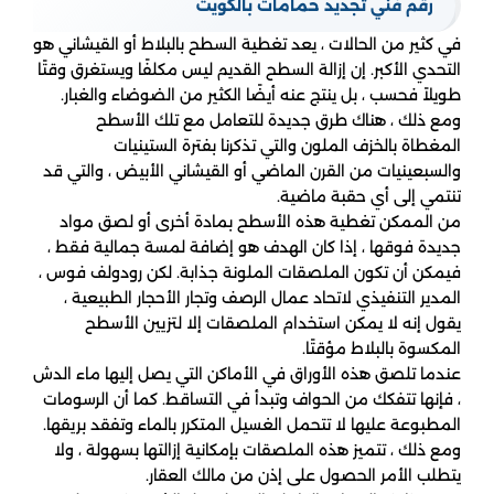
رقم فني تجديد حمامات بالكويت
في كثير من الحالات ، يعد تغطية السطح بالبلاط أو القيشاني هو
التحدي الأكبر. إن إزالة السطح القديم ليس مكلفًا ويستغرق وقتًا
طويلاً فحسب ، بل ينتج عنه أيضًا الكثير من الضوضاء والغبار.
ومع ذلك ، هناك طرق جديدة للتعامل مع تلك الأسطح
المغطاة بالخزف الملون والتي تذكرنا بفترة الستينيات
والسبعينيات من القرن الماضي أو القيشاني الأبيض ، والتي قد
تنتمي إلى أي حقبة ماضية.
من الممكن تغطية هذه الأسطح بمادة أخرى أو لصق مواد
جديدة فوقها ، إذا كان الهدف هو إضافة لمسة جمالية فقط ،
فيمكن أن تكون الملصقات الملونة جذابة. لكن رودولف فوس ،
المدير التنفيذي لاتحاد عمال الرصف وتجار الأحجار الطبيعية ،
يقول إنه لا يمكن استخدام الملصقات إلا لتزيين الأسطح
المكسوة بالبلاط مؤقتًا.
عندما تلصق هذه الأوراق في الأماكن التي يصل إليها ماء الدش
، فإنها تتفكك من الحواف وتبدأ في التساقط. كما أن الرسومات
المطبوعة عليها لا تتحمل الغسيل المتكرر بالماء وتفقد بريقها.
ومع ذلك ، تتميز هذه الملصقات بإمكانية إزالتها بسهولة ، ولا
يتطلب الأمر الحصول على إذن من مالك العقار.