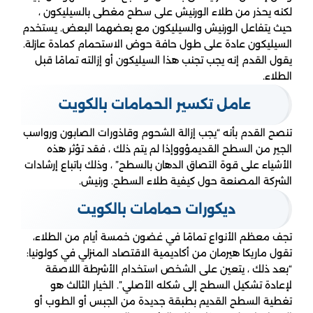
لكنه يحذر من طلاء الورنيش على سطح مغطى بالسيليكون ،
حيث يتفاعل الورنيش والسيليكون مع بعضهما البعض. يستخدم
السيليكون عادة على طول حافة حوض الاستحمام كمادة عازلة.
يقول القدم إنه يجب تجنب هذا السيليكون أو إزالته تمامًا قبل
الطلاء.
عامل تكسير الحمامات بالكويت
تنصح القدم بأنه “يجب إزالة الشحوم وقاذورات الصابون ورواسب
الجير من السطح القديمؤووإذا لم يتم ذلك ، فقد تؤثر هذه
الأشياء على قوة التصاق الدهان بالسطح” ، وذلك باتباع إرشادات
الشركة المصنعة حول كيفية طلاء السطح. ورنيش.
ديكورات حمامات بالكويت
تجف معظم الأنواع تمامًا في غضون خمسة أيام من الطلاء،
تقول ماريكا هيرمان من أكاديمية الاقتصاد المنزلي في كولونيا:
“بعد ذلك ، يتعين على الشخص استخدام الأشرطة اللاصقة
لإعادة تشكيل السطح إلى شكله الأصلي”. الخيار الثالث هو
تغطية السطح القديم بطبقة جديدة من الجبس أو الطوب أو