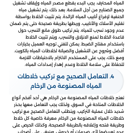
المياه المحترف. يجب البدء بقطع مصدر المياه وإيقاف تشغيل
جميع الصنابير من أجل السلامة. بعد ذلك، يتم تشغيل مياه
الحنفية لإفراغ أنابيب المياه الزائدة. يتم تثبيت الخلاط بواسطة
تقليم الأسلاك والأنابيب، وربطها بطريقة صحيحة حتى يتم ضمان
عدم وجود تسرب للمياه. يتم تركيب طوق مانع التسرب حول
قاعدة الخلاط لمنع الانزلاق والتسرب، ويتم تثبيت الخلاط
باستخدام مفتاح الضبط. يمكن للفني توجيه العميل بخيارات
أفضل وشروح عن التشغيل والصيانة لخلاطات المياه بالكويت.
ومع ذلك، يجب على المستخدم الالتزام بالاحتياطات اللازمة
للحفاظ على سلامة الخلاط وعدم إهدار إمدادات المياه.
4. التعامل الصحيح مع تركيب خلاطات
المياه المصنوعة من الرخام
تعتبر خلاطات المياه المصنوعة من الرخام هي أحد أفخم أنواع
الخلاطات المتاحة في السوق، ولذلك يجب التعامل معها بحذر
شديد خلال عملية التركيب. ويتطلب التعامل الصحيح مع تركيب
خلاطات المياه المصنوعة من الرخام معرفة خاصية كل خلاط
وطريقة فتحه وإغلاقه بالطريقة الصحيحة، وكذلك الحرص على
عدم تعريضها لأي صدمات أو خدوش. وينبغي على أصحاب